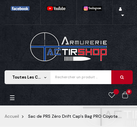

Toutes Les Catégories
keyboard_arrow_down
0
Basculer
☰
la
navigation
Accueil
Sac de PRS Zéro Drift Cap's Bag PRO Coyote