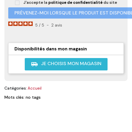
J'accepte la
politique de confidentialité
du site
PRÉVENEZ-MOI LORSQUE LE PRODUIT EST DISPONIB
5
/
5
-
2
avis
Disponibilités dans mon magasin
JE CHOISIS MON MAGASIN
airport_shuttle
Catégories:
Accueil
Mots clés: no tags