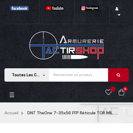

Toutes Les Catégories
keyboard_arrow_down
0
Basculer la navigation
☰
Accueil
DNT TheOne 7-35x56 FFP Réticule TOR MIL