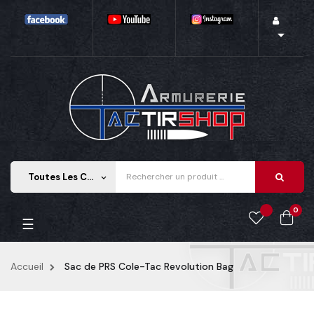

Toutes Les Catégories
keyboard_arrow_down
0
Basculer
☰
la
navigation
Accueil
Sac de PRS Cole-Tac Revolution Bag