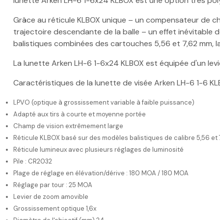
lunette Arken LH-6 1-6x24 KLBOX est une option très polyv
Grâce au réticule KLBOX unique – un compensateur de chut
trajectoire descendante de la balle – un effet inévitable 
balistiques combinées des cartouches 5,56 et 7,62 mm, la
La lunette Arken LH-6 1-6x24 KLBOX est équipée d'un levier
Caractéristiques de la lunette de visée Arken LH-6 1-6 KL
LPVO (optique à grossissement variable à faible puissance)
Adapté aux tirs à courte et moyenne portée
Champ de vision extrêmement large
Réticule KLBOX basé sur des modèles balistiques de calibre 5,56 et 
Réticule lumineux avec plusieurs réglages de luminosité
Pile : CR2032
Plage de réglage en élévation/dérive : 180 MOA / 180 MOA
Réglage par tour : 25 MOA
Levier de zoom amovible
Grossissement optique 1,6x