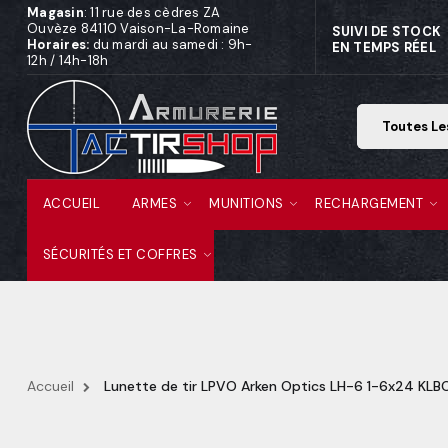
Magasin
: 11 rue des cèdres ZA
Ouvèze 84110 Vaison-La-Romaine
SUIVI DE STOCK
Horaires:
du mardi au samedi : 9h-
EN TEMPS RÉEL
12h / 14h-18h
ACCUEIL
ARMES
MUNITIONS
RECHARGEMENT
SÉCURITÉS ET COFFRES
Accueil
Lunette de tir LPVO Arken Optics LH-6 1-6x24 KLB