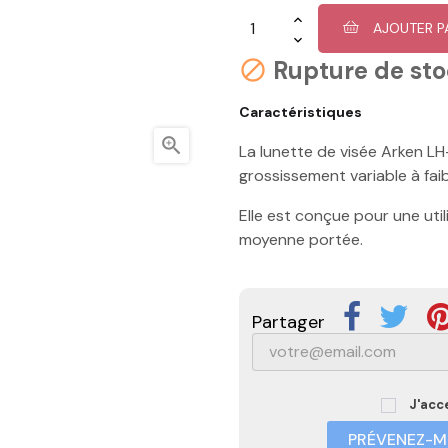
AJOUTER P
Rupture de st

Caractéristiques

La lunette de visée Arken L
grossissement variable à fai
Elle est conçue pour une util
moyenne portée.
Partager
J'acc
PRÉVENEZ-MO