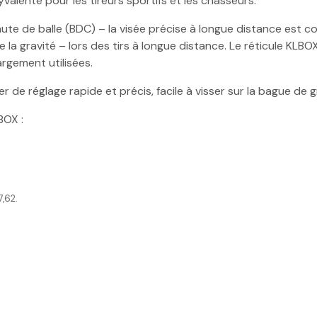
alente pour les tireurs sportifs et les chasseurs.
e de balle (BDC) – la visée précise à longue distance est co
de la gravité – lors des tirs à longue distance. Le réticule K
rgement utilisées.
 de réglage rapide et précis, facile à visser sur la bague de 
BOX :
7,62.