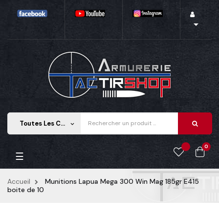

Toutes Les Catégories
keyboard_arrow_down
0
Basculer la navigation
☰
Accueil
Munitions Lapua Mega 300 Win Mag 185gr E415
boite de 10