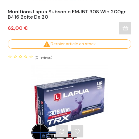
Munitions Lapua Subsonic FMJBT 308 Win 200gr
B416 Boite De 20
Prix
62,00 €

Dernier article en stock
(0
reviews)