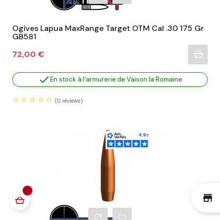
Ogives Lapua MaxRange Target OTM Cal .30 175 Gr
GB581
Prix
72,00 €

En stock à l'armurerie de Vaison la Romaine
(0
reviews)
st