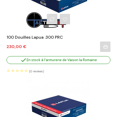
100 Douilles Lapua .300 PRC
Prix
230,00 €

En stock à l'armurerie de Vaison la Romaine
(0
reviews)