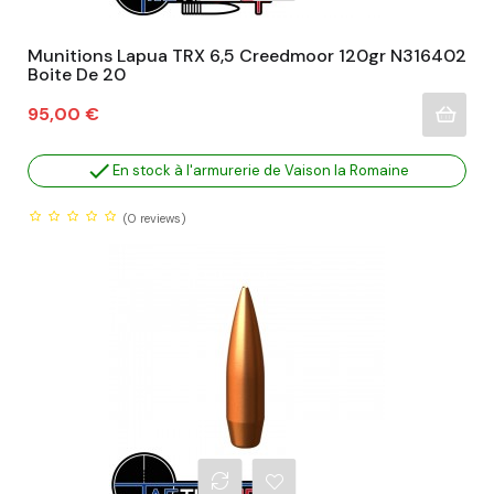
Munitions Lapua TRX 6,5 Creedmoor 120gr N316402
Boite De 20
Prix
95,00 €

En stock à l'armurerie de Vaison la Romaine
(0
reviews)