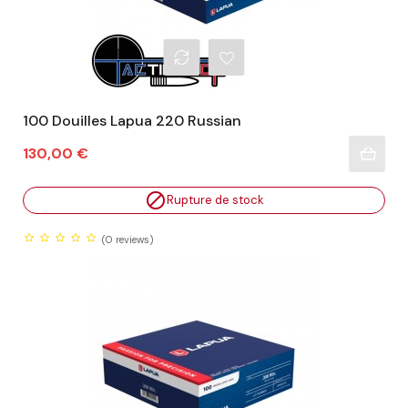
100 Douilles Lapua 220 Russian
Prix
130,00 €

Rupture de stock
(0
reviews)