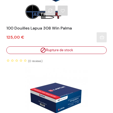
100 Douilles Lapua 308 Win Palma
Prix
125,00 €

Rupture de stock
(0
reviews)