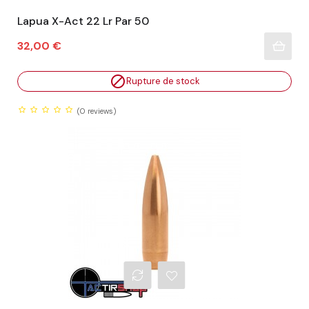
Lapua X-Act 22 Lr Par 50
Prix
32,00 €

Rupture de stock
(0
reviews)