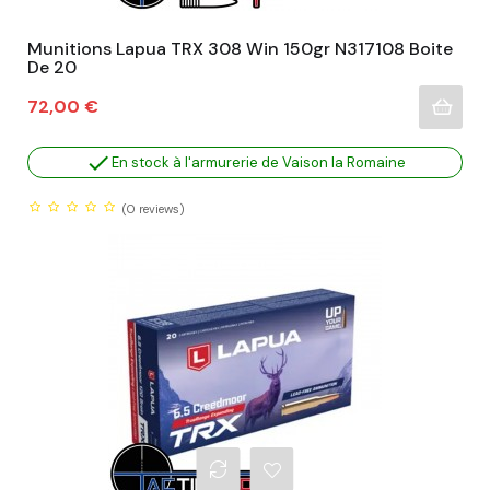
Munitions Lapua TRX 308 Win 150gr N317108 Boite
De 20
Prix
72,00 €

En stock à l'armurerie de Vaison la Romaine
(0
reviews)