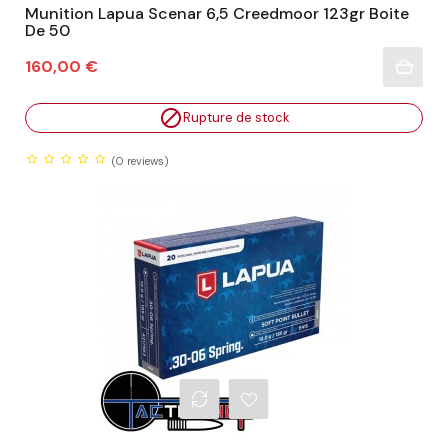
Munition Lapua Scenar 6,5 Creedmoor 123gr Boite
De 50
Prix
160,00 €

Rupture de stock
(0
reviews)