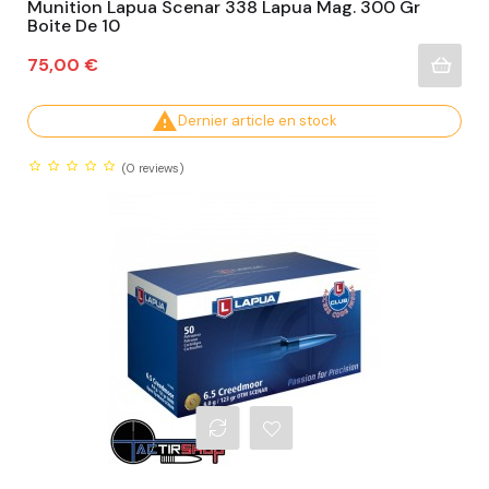
Munition Lapua Scenar 338 Lapua Mag. 300 Gr
Boite De 10
Prix
75,00 €

Dernier article en stock
(0
reviews)