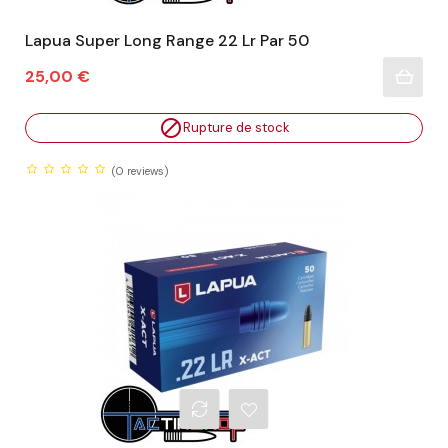
Lapua Super Long Range 22 Lr Par 50
Prix
25,00 €

Rupture de stock
(0
reviews)