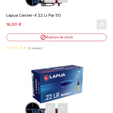
Lapua Center-X 22 Lr Par 50
Prix
16,00 €

Rupture de stock
(0
reviews)