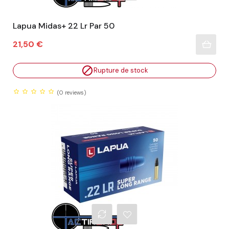
Lapua Midas+ 22 Lr Par 50
Prix
21,50 €

Rupture de stock
(0
reviews)