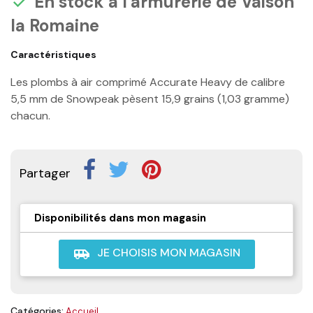
En stock à l'armurerie de Vaison

la Romaine
Caractéristiques
Les plombs à air comprimé Accurate Heavy de calibre
5,5 mm de Snowpeak pèsent 15,9 grains (1,03 gramme)
chacun.
Partager
Disponibilités dans mon magasin
JE CHOISIS MON MAGASIN
airport_shuttle
Catégories:
Accueil