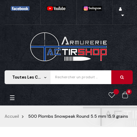

Toutes Les Catégories
keyboard_arrow_down
0
Basculer
☰
la
navigation
Accueil
500 Plombs Snowpeak Round 5.5 mm 15.9 grains