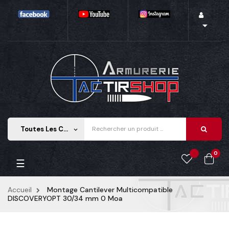

Toutes Les Catégories
keyboard_arrow_down
0
Basculer
☰
la
navigation
Accueil
Montage Cantilever Multicompatible
DISCOVERYOPT 30/34 mm 0 Moa