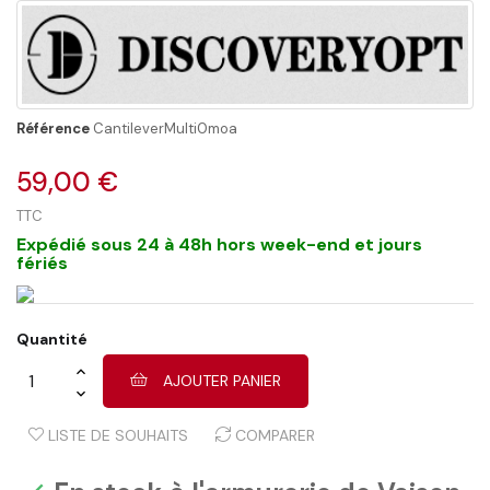
Référence
CantileverMulti0moa
59,00 €
TTC
Expédié sous 24 à 48h hors week-end et jours
fériés
Quantité
AJOUTER PANIER
LISTE DE SOUHAITS
COMPARER