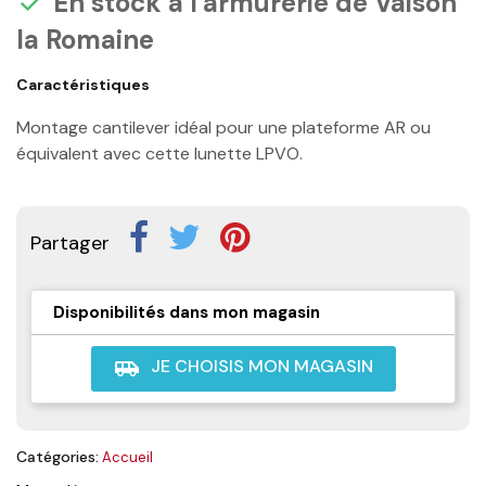
En stock à l'armurerie de Vaison

la Romaine
Caractéristiques
Montage cantilever idéal pour une plateforme AR ou
équivalent avec cette lunette LPVO.
Partager
Disponibilités dans mon magasin
JE CHOISIS MON MAGASIN
airport_shuttle
Catégories:
Accueil