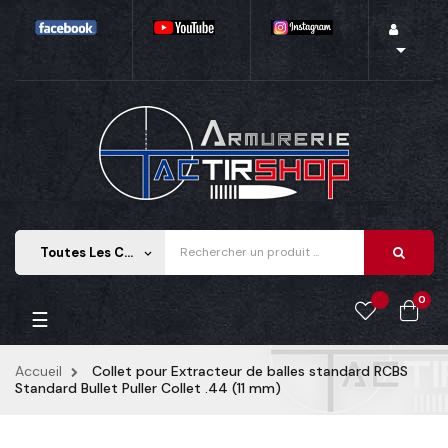

Toutes Les Catégories
keyboard_arrow_down
0
Basculer la navigation
☰
Accueil
Collet pour Extracteur de balles standard RCBS
Standard Bullet Puller Collet .44 (11 mm)