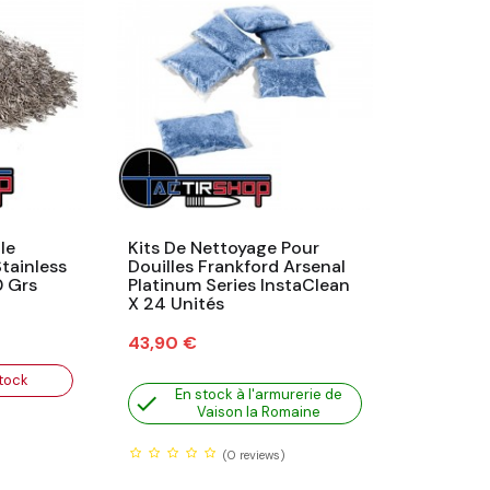
le
Kits De Nettoyage Pour
tainless
Douilles Frankford Arsenal
0 Grs
Platinum Series InstaClean
X 24 Unités
Prix
43,90 €
tock
En stock à l'armurerie de

Vaison la Romaine
(0
reviews)