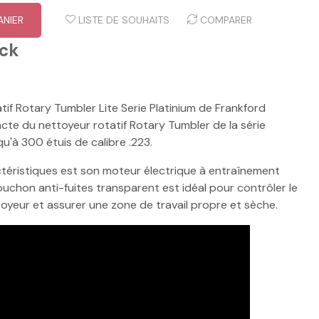
ANIER
LISTE DE SOUHAITS
COMPARER
ock
tif Rotary Tumbler Lite Serie Platinium de Frankford
cte du nettoyeur rotatif Rotary Tumbler de la série
qu'à 300 étuis de calibre .223.
ctéristiques est son moteur électrique à entraînement
ouchon anti-fuites transparent est idéal pour contrôler le
yeur et assurer une zone de travail propre et sèche.