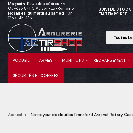
Magasin
: 11 rue des cèdres ZA
Ouvèze 84110 Vaison-La-Romaine
SUIVI DE STOCK
Horaires:
du mardi au samedi : 9h-
EN TEMPS RÉEL
12h / 14h-18h
ACCUEIL
ARMES
MUNITIONS
RECHARGEMENT
SÉCURITÉS ET COFFRES
Accueil
Nettoyeur de douilles Frankford Arsenal Rotary Case 