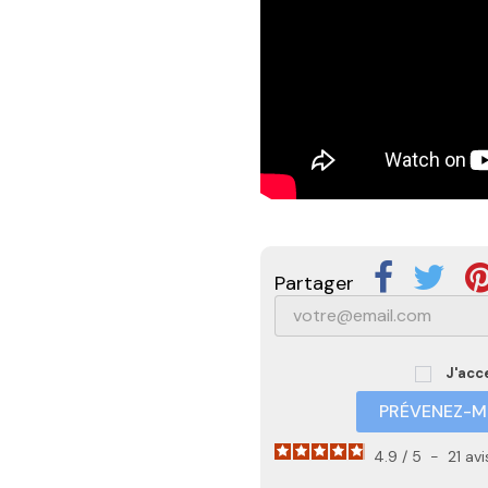
Partager
J'acc
PRÉVENEZ-MO
4.9
/
5
-
21
avi