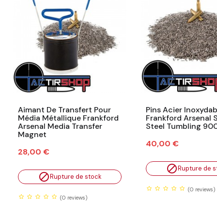
Aimant De Transfert Pour
Pins Acier Inoxydab
Média Métallique Frankford
Frankford Arsenal S
Arsenal Media Transfer
Steel Tumbling 90
Magnet
Prix
40,00 €
Prix
28,00 €

Rupture de s

Rupture de stock
(0
reviews)
(0
reviews)