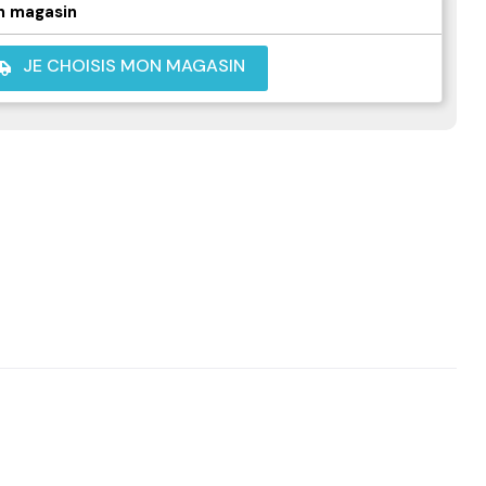
n magasin
JE CHOISIS MON MAGASIN
shuttle