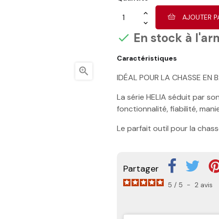
AJOUTER P
En stock à l'ar

Caractéristiques

IDÉAL POUR LA CHASSE EN B
La série HELIA séduit par so
fonctionnalité, fiabilité, ma
Le parfait outil pour la chass
Partager
5
/
5
-
2
avis