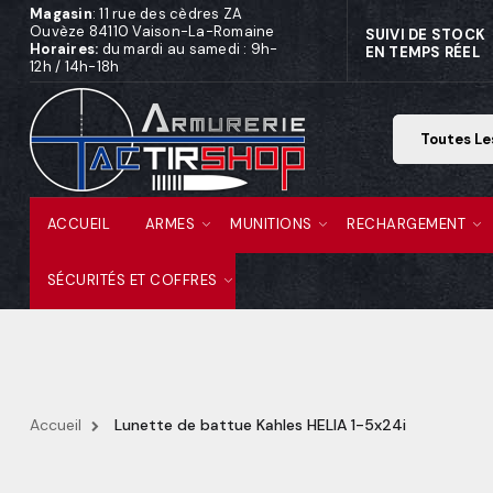
Magasin
: 11 rue des cèdres ZA
Ouvèze 84110 Vaison-La-Romaine
SUIVI DE STOCK
Horaires:
du mardi au samedi : 9h-
EN TEMPS RÉEL
12h / 14h-18h
ACCUEIL
ARMES
MUNITIONS
RECHARGEMENT
SÉCURITÉS ET COFFRES
Accueil
Lunette de battue Kahles HELIA 1-5x24i