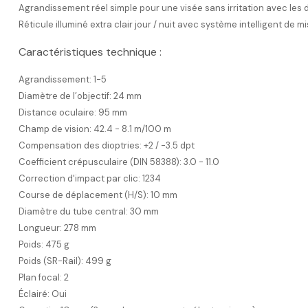
Agrandissement réel simple pour une visée sans irritation avec les 
Réticule illuminé extra clair jour / nuit avec système intelligent de m
Caractéristiques technique :
Agrandissement:
1-5
Diamètre de l’objectif:
24 mm
Distance oculaire:
95 mm
Champ de vision:
42.4 - 8.1 m/100 m
Compensation des dioptries:
+2 / -3.5 dpt
Coefficient crépusculaire (DIN 58388):
3.0 - 11.0
Correction d'impact par clic:
1234
Course de déplacement (H/S):
10 mm
Diamètre du tube central:
30 mm
Longueur:
278 mm
Poids:
475 g
Poids (SR-Rail):
499 g
Plan focal:
2
Éclairé:
Oui