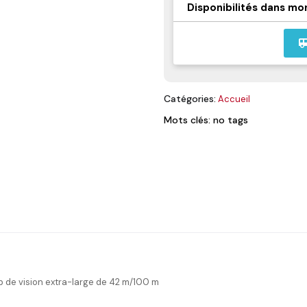
Disponibilités dans mo
airport_
Catégories:
Accueil
Mots clés: no tags
de vision extra-large de 42 m/100 m