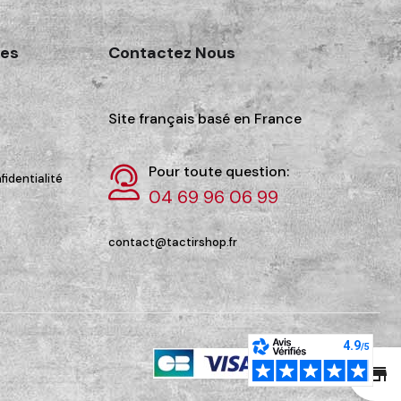
des
Contactez Nous
Site français basé en France
Pour toute question:
fidentialité
04 69 96 06 99
contact@tactirshop.fr
st