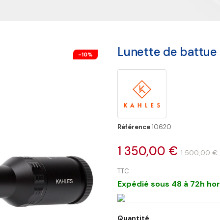
Lunette de battue 
-10%
Référence
10620
1 350,00 €
1 500,00 €
TTC
Expédié sous 48 à 72h hor
Quantité