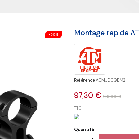
Montage rapide A
-30%
Référence
ACMUDCQDM2
97,30 €
139,00 €
TTC
Quantité