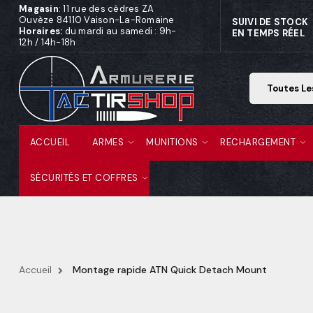
Magasin
: 11 rue des cèdres ZA
Ouvèze 84110 Vaison-La-Romaine
SUIVI DE STOCK
Horaires:
du mardi au samedi : 9h-
EN TEMPS RÉEL
12h / 14h-18h
ACCUEIL
ARMES
MUNITIONS
RECHARGEMENT
SÉCURITÉS ET COFFRES
Accueil
Montage rapide ATN Quick Detach Mount