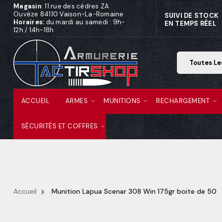
Magasin
: 11 rue des cèdres ZA
Ouvèze 84110 Vaison-La-Romaine
SUIVI DE STOCK
Horaires:
du mardi au samedi : 9h-
EN TEMPS RÉEL
12h / 14h-18h
ACCUEIL
ARMES
MUNITIONS
RECHARGEMENT
SÉCURITÉS ET COFFRES
Accueil
Munition Lapua Scenar 308 Win 175gr boite de 50