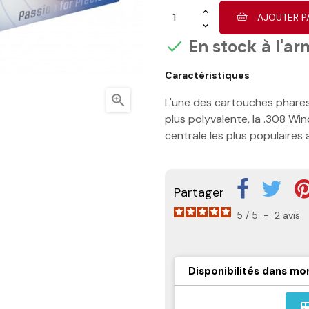
AJOUTER P
En stock à l'ar

Caractéristiques

L'une des cartouches phares 
plus polyvalente, la .308 Wi
centrale les plus populaires 
Partager
5
/
5
-
2
avis
Disponibilités dans mo
airport_