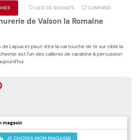
ANIER
LISTE DE SOUHAITS
COMPARER
murerie de Vaison la Romaine
de Lapua et peut-être la cartouche de tir sur cible la
nchester est l'un des calibres de carabine à percussion
aujourd'hui.
n magasin
JE CHOISIS MON MAGASIN
shuttle