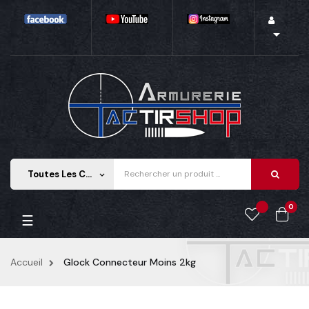

Toutes Les Catégories
keyboard_arrow_down
0
Basculer la navigation
☰
Accueil
Glock Connecteur Moins 2kg