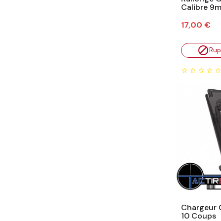
Calibre 9
Prix
17,00 €

Rup
Chargeur 
10 Coups