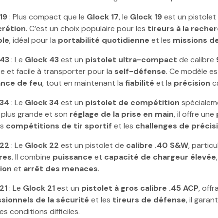
19
: Plus compact que le
Glock 17
, le
Glock 19
est un pistolet
crétion
. C’est un choix populaire pour les
tireurs à la reche
ble
, idéal pour la
portabilité quotidienne
et les
missions de
 43
: Le
Glock 43
est un
pistolet ultra-compact
de calibre
e et facile à transporter pour la
self-défense
. Ce modèle e
ance de feu
, tout en maintenant la
fiabilité
et la
précision
ca
 34
: Le
Glock 34
est un
pistolet de compétition
spécialeme
plus grande et son
réglage de la prise en main
, il offre une
es
compétitions de tir sportif
et les
challenges de précis
 22
: Le
Glock 22
est un pistolet de
calibre .40 S&W
, partic
ires
. Il combine
puissance
et
capacité de chargeur élevée
ion
et
arrêt des menaces
.
21
: Le
Glock 21
est un
pistolet à gros calibre .45 ACP
, off
sionnels de la sécurité
et les
tireurs de défense
, il garan
s conditions difficiles.