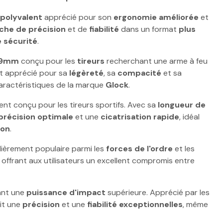
polyvalent
apprécié pour son
ergonomie améliorée
et
rche de précision
et de
fiabilité
dans un format
plus
 sécurité
.
9mm
conçu pour les
tireurs
recherchant une arme à feu
st apprécié pour sa
légèreté
, sa
compacité
et sa
ractéristiques de la marque
Glock
.
nt conçu pour les tireurs sportifs. Avec sa
longueur de
précision optimale
et une
cicatrisation rapide
, idéal
ion
.
ulièrement populaire parmi les
forces de l'ordre
et les
, offrant aux utilisateurs un excellent compromis entre
rant une
puissance d'impact
supérieure. Apprécié par les
tit une
précision
et une
fiabilité exceptionnelles
, même