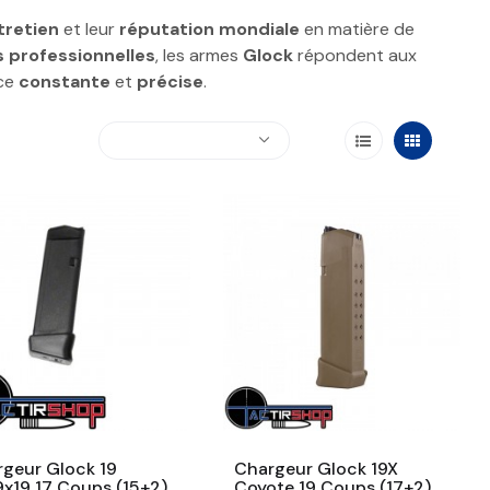
ntretien
et leur
réputation mondiale
en matière de
 professionnelles
, les armes
Glock
répondent aux
nce
constante
et
précise
.
geur Glock 19
Chargeur Glock 19X
9x19 17 Coups (15+2)
Coyote 19 Coups (17+2)