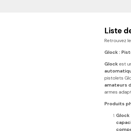
Liste 
Retrouvez le
Glock : Pis
Glock
est u
automatiq
pistolets Gl
amateurs 
armes adap
Produits p
Glock 
capac
compét