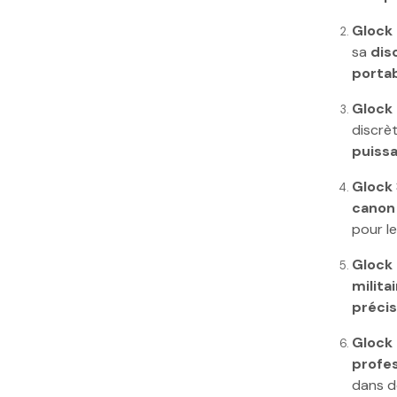
Glock 
sa
dis
porta
Glock
discrèt
puiss
Glock
canon
pour l
Glock
milita
précis
Glock 
profes
dans de