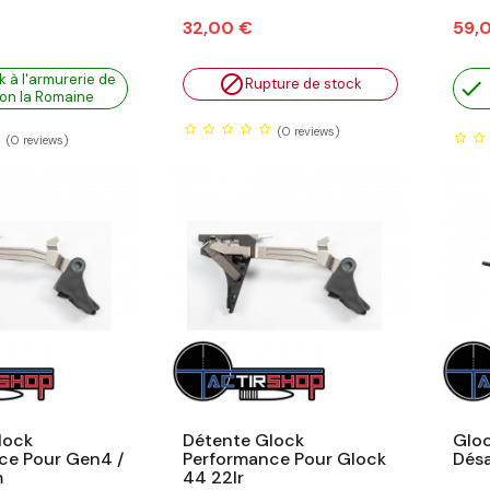
Prix
Prix
32,00 €
59,
k à l'armurerie de

Rupture de stock

on la Romaine
(0
reviews)
(0
reviews)
lock
Détente Glock
Gloc
ce Pour Gen4 /
Performance Pour Glock
Dés
m
44 22lr