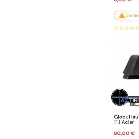

Dernier
Glock Hau
11.1 Acier
Prix
80,00 €