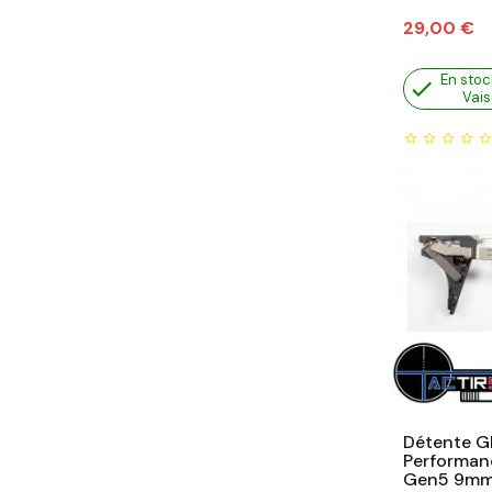
Prix
29,00 €
En stoc

Vais
Détente G
Performan
Gen5 9m