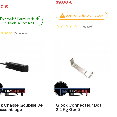
Prix
39,00 €
00 €

Dernier article en stock
En stock à l'armurerie de
Vaison la Romaine
(0
reviews)
(0
reviews)
k Chasse Goupille De
Glock Connecteur Dot
assemblage
2.2 Kg Gen5