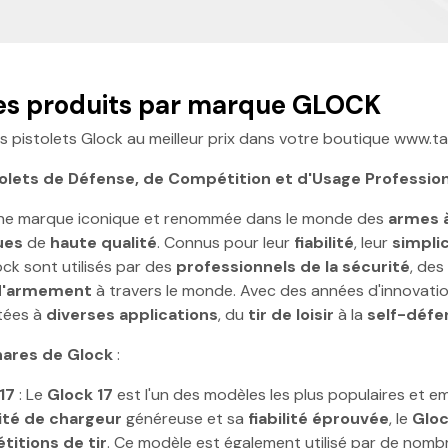
des produits par marque GLOCK
s pistolets Glock au meilleur prix dans votre boutique www.ta
tolets de Défense, de Compétition et d'Usage Professio
ne marque iconique et renommée dans le monde des
armes 
ues
de
haute qualité
. Connus pour leur
fiabilité
, leur
simplic
ock sont utilisés par des
professionnels de la sécurité
, des
d'armement
à travers le monde. Avec des années d'innovati
tées à
diverses applications
, du
tir de loisir
à la
self-défe
hares de Glock
:
17
: Le
Glock 17
est l'un des modèles les plus populaires et 
ité de chargeur
généreuse et sa
fiabilité éprouvée
, le
Gloc
itions de tir
. Ce modèle est également utilisé par de nom