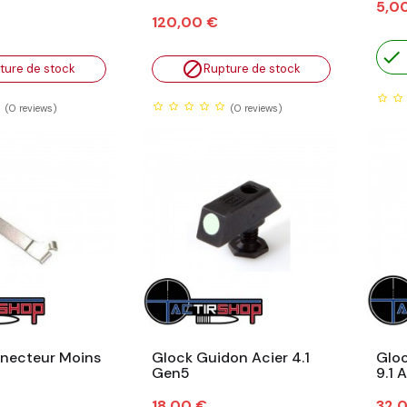
Prix
5,0
Prix
120,00 €


ture de stock
Rupture de stock
(0
reviews)
(0
reviews)
necteur Moins
Glock Guidon Acier 4.1
Glo
Gen5
9.1 
Prix
Prix
18,00 €
32,