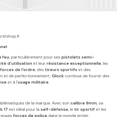
ctirshop.fr
nnel
à feu
, particulièrement pour ses
pistolets semi-
ité d’utilisation
et leur
résistance exceptionnelle
, les
forces de l'ordre
, des
tireurs sportifs
et des
on et de perfectionnement,
Glock
continue de fournir des
nse
et à l'
usage militaire
.
emblématiques de la marque. Avec son
calibre 9mm
, sa
k 17
est idéal pour la
self-défense
, le
tir sportif
et les
breuses
forces de police
dans le monde entier.