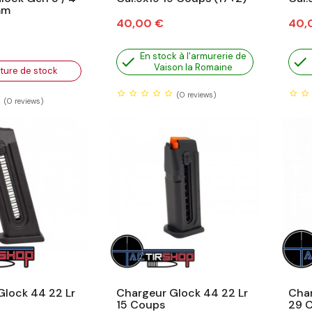
mm
Prix
Prix
40,00 €
40,
En stock à l'armurerie de


Vaison la Romaine
ture de stock
(0
reviews)
(0
reviews)
Glock 44 22 Lr
Chargeur Glock 44 22 Lr
Char
15 Coups
29 