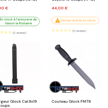
Prix
00 €
44,00 €
En stock à l'armurerie de

Dernier article en stock
Vaison la Romaine
(0
reviews)
(0
reviews)
geur Glock Cal.9x19
Couteau Glock FM78
Coups