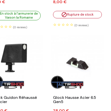
Prix
0 €
8,00 €
En stock à l'armurerie de

Rupture de stock
Vaison la Romaine
(0
reviews)
(0
reviews)
ck Guidon Réhaussé
Glock Hausse Acier 6.5
Acier
Gen5
Prix
00 €
28,00 €