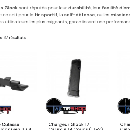
ts Glock
sont réputés pour leur
durabilité
, leur
facilité d'e
e ce soit pour le
tir sportif
, la
self-défense
, ou les
missions
s utilisateurs les plus exigeants, garantissant une performa
e 37 résultats
e Culasse
Chargeur Glock 17
Char
lock Gen 3 / 4
Cal.9x19 19 Coups (17+2)
Cal.