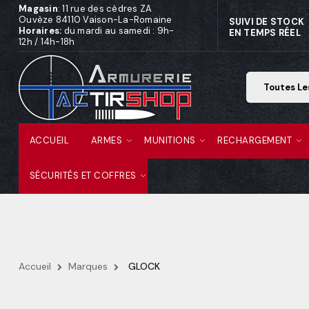
Magasin
: 11 rue des cèdres ZA
Ouvèze 84110 Vaison-La-Romaine
SUIVI DE STOCK
Horaires:
du mardi au samedi : 9h-
EN TEMPS RÉEL
12h / 14h-18h
ACCUEIL
ARMES
MUNITIONS
RECHARGEMENT
SÉCURITÉS ET COFFRES
Accueil
Marques
GLOCK