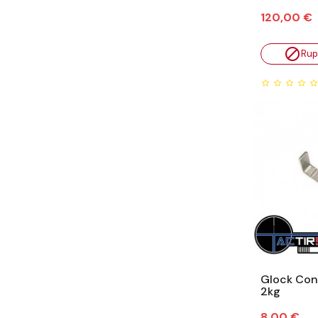
Prix
120,00 €

Rup
Glock Con
2kg
Prix
8,00 €