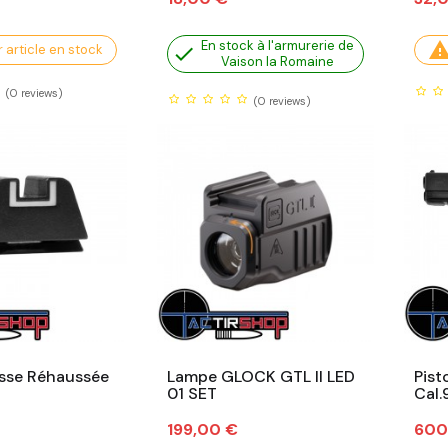
En stock à l'armurerie de
 article en stock

Vaison la Romaine
(0
reviews)
(0
reviews)
sse Réhaussée
Lampe GLOCK GTL II LED
Pist
01 SET
Cal.
Prix
Prix
199,00 €
600