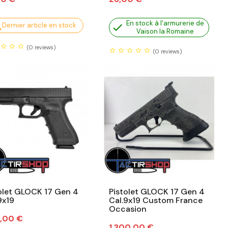
En stock à l'armurerie de

Dernier article en stock

Vaison la Romaine
(0
reviews)
(0
reviews)
olet GLOCK 17 Gen 4
Pistolet GLOCK 17 Gen 4
9x19
Cal.9x19 Custom France
Occasion
,00 €
Prix
1 300,00 €