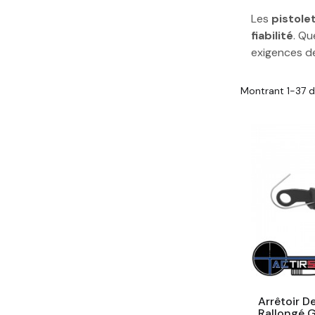
Les
pistole
fiabilité
. Qu
exigences de
Montrant 1-37 d
Arrêtoir D
Rallongé G