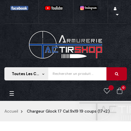

Toutes Les Catégories
keyboard_arrow_down
0
Basculer la navigation
☰
Accueil
Chargeur Glock 17 Cal.9x19 19 coups (17+2)