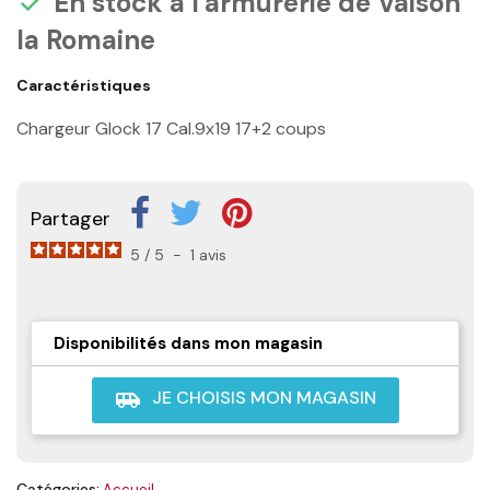
En stock à l'armurerie de Vaison

la Romaine
Caractéristiques
Chargeur Glock 17 Cal.9x19 17+2 coups
Partager
5
/
5
-
1
avis
Disponibilités dans mon magasin
JE CHOISIS MON MAGASIN
airport_shuttle
Catégories:
Accueil