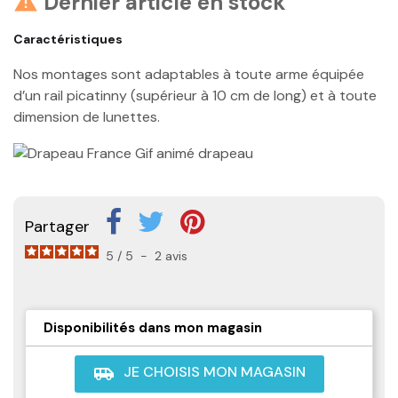
Dernier article en stock

Caractéristiques
Nos montages sont adaptables à toute arme équipée
d’un rail picatinny (supérieur à 10 cm de long) et à toute
dimension de lunettes.
Partager
5
/
5
-
2
avis
Disponibilités dans mon magasin
JE CHOISIS MON MAGASIN
airport_shuttle