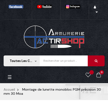

Toutes Les Catégories
keyboard_arrow_down
0
Basculer la navigation
☰
Accueil
Montage de lunette monobloc PGM précision 30
mm 30 Moa