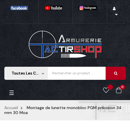

Toutes Les Catégories
keyboard_arrow_down
0
Basculer la navigation
☰
Accueil
Montage de lunette monobloc PGM précision 34
mm 30 Moa