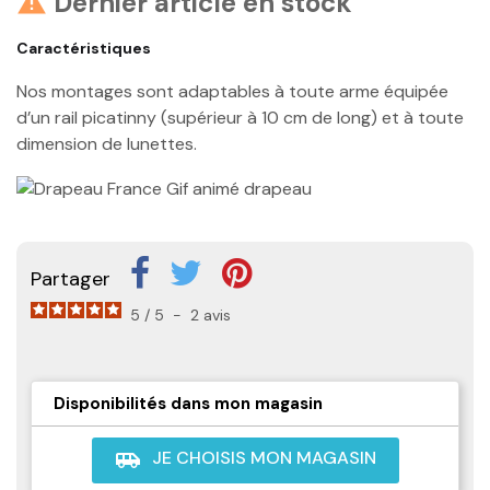
Dernier article en stock

Caractéristiques
Nos montages sont adaptables à toute arme équipée
d’un rail picatinny (supérieur à 10 cm de long) et à toute
dimension de lunettes.
Partager
5
/
5
-
2
avis
Disponibilités dans mon magasin
JE CHOISIS MON MAGASIN
airport_shuttle