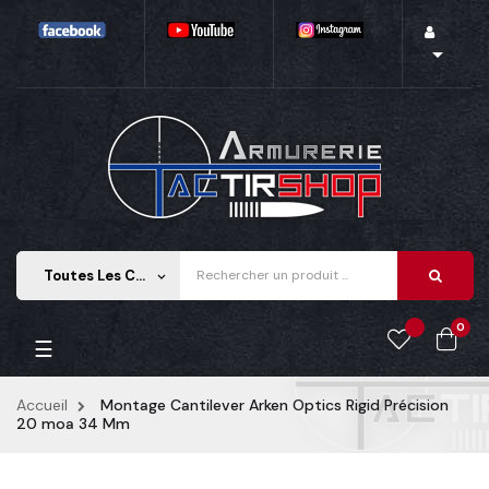

Toutes Les Catégories
keyboard_arrow_down
0
Basculer la navigation
☰
Accueil
Montage Cantilever Arken Optics Rigid Précision
20 moa 34 Mm