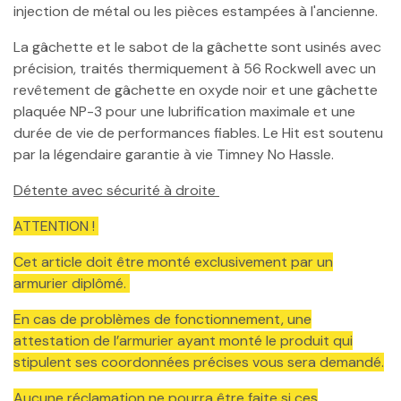
injection de métal ou les pièces estampées à l'ancienne.
La gâchette et le sabot de la gâchette sont usinés avec
précision, traités thermiquement à 56 Rockwell avec un
revêtement de gâchette en oxyde noir et une gâchette
plaquée NP-3 pour une lubrification maximale et une
durée de vie de performances fiables. Le Hit est soutenu
par la légendaire garantie à vie Timney No Hassle.
Détente avec sécurité à droite
ATTENTION !
Cet article doit être monté exclusivement par un
armurier diplômé.
En cas de problèmes de fonctionnement, une
attestation de l’armurier ayant monté le produit qui
stipulent ses coordonnées précises vous sera demandé.
Aucune réclamation ne pourra être faite si ces