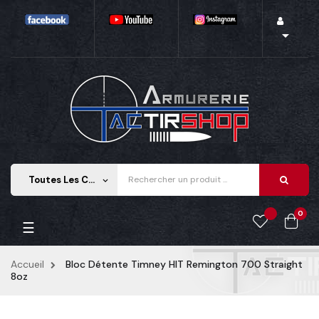

Toutes Les Catégories
keyboard_arrow_down
0
Basculer la navigation
☰
Accueil
Bloc Détente Timney HIT Remington 700 Straight
8oz