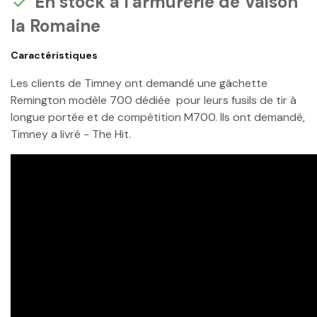
En stock à l'armurerie de Vaison

la Romaine
Caractéristiques
Les clients de Timney ont demandé une gâchette
Remington modèle 700 dédiée pour leurs fusils de tir à
longue portée et de compétition M700. Ils ont demandé,
Timney a livré - The Hit.