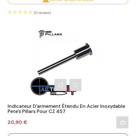
(0
reviews)
Indicateur D'armement Étendu En Acier Inoxydable
Pete's Pillars Pour CZ 457
Prix
20,90 €