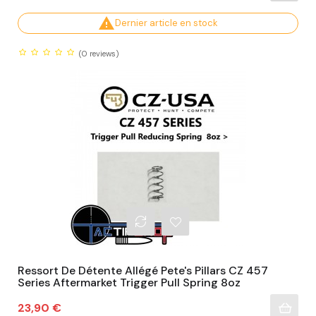

Dernier article en stock
(0
reviews)
Ressort De Détente Allégé Pete's Pillars CZ 457
Series Aftermarket Trigger Pull Spring 8oz
Prix
23,90 €