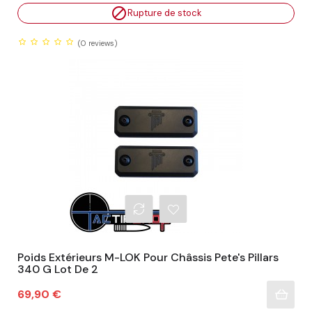

Rupture de stock
(0
reviews)
Poids Extérieurs M-LOK Pour Châssis Pete's Pillars
340 G Lot De 2
Prix
69,90 €