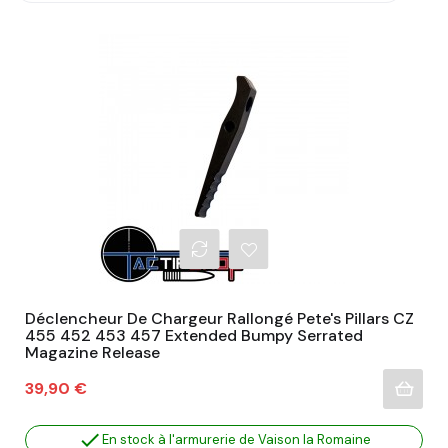
Déclencheur De Chargeur Rallongé Pete's Pillars CZ
455 452 453 457 Extended Bumpy Serrated
Magazine Release
Prix
39,90 €

En stock à l'armurerie de Vaison la Romaine