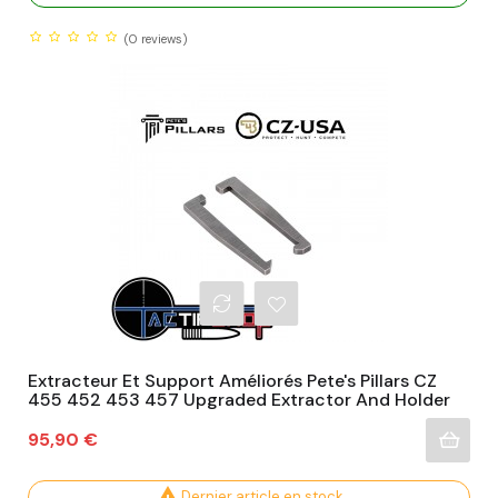
(0
reviews)
Extracteur Et Support Améliorés Pete's Pillars CZ
455 452 453 457 Upgraded Extractor And Holder
Prix
95,90 €

Dernier article en stock