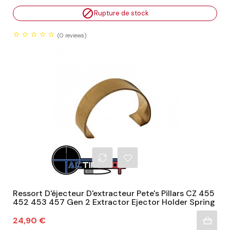

Rupture de stock
(0
reviews)
Ressort D'éjecteur D'extracteur Pete's Pillars CZ 455
452 453 457 Gen 2 Extractor Ejector Holder Spring
Prix
24,90 €