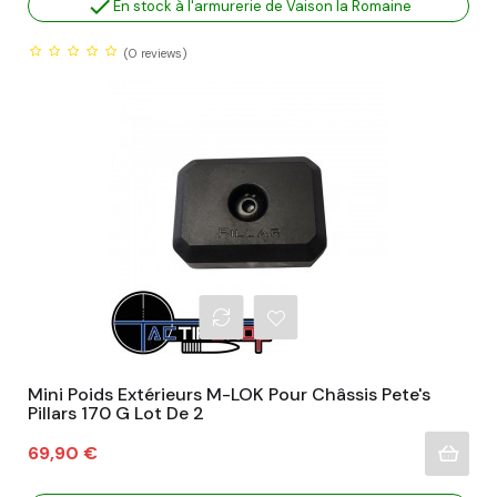

En stock à l'armurerie de Vaison la Romaine
(0
reviews)
Mini Poids Extérieurs M-LOK Pour Châssis Pete's
Pillars 170 G Lot De 2
Prix
69,90 €