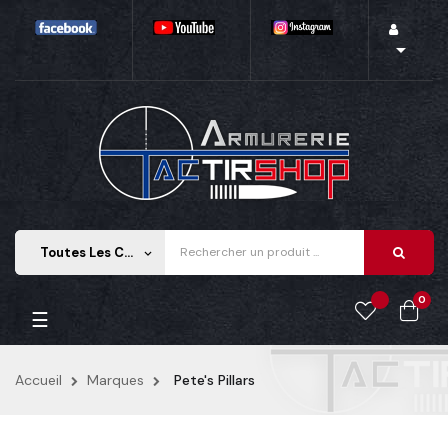

Toutes Les Catégories
keyboard_arrow_down
0
Basculer
☰
la
navigation
Accueil
Marques
Pete's Pillars