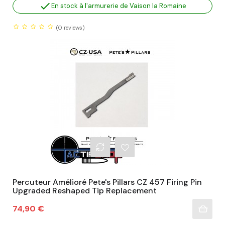

En stock à l'armurerie de Vaison la Romaine
(0
reviews)
Percuteur Amélioré Pete's Pillars CZ 457 Firing Pin
Upgraded Reshaped Tip Replacement
Prix
74,90 €