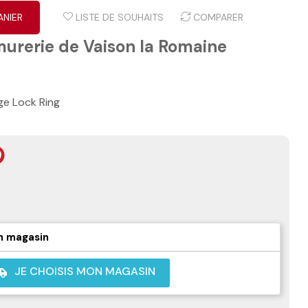
ANIER
LISTE DE SOUHAITS
COMPARER
murerie de Vaison la Romaine
ge Lock Ring
n magasin
JE CHOISIS MON MAGASIN
shuttle