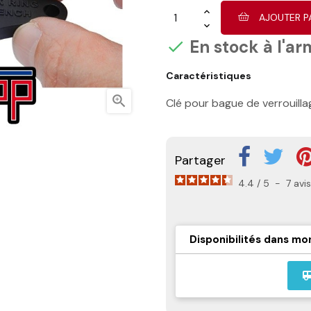
AJOUTER P
En stock à l'ar

Caractéristiques

Clé pour bague de verrouilla
Partager
4.4
/
5
-
7
avis
Disponibilités dans mo
airport_