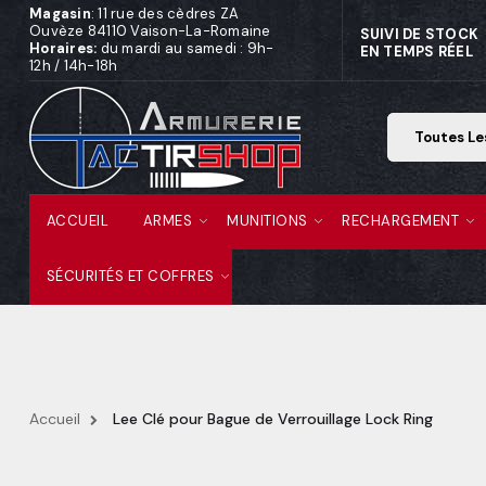
Magasin
: 11 rue des cèdres ZA
Ouvèze 84110 Vaison-La-Romaine
SUIVI DE STOCK
Horaires:
du mardi au samedi : 9h-
EN TEMPS RÉEL
12h / 14h-18h
ACCUEIL
ARMES
MUNITIONS
RECHARGEMENT
SÉCURITÉS ET COFFRES
Accueil
Lee Clé pour Bague de Verrouillage Lock Ring