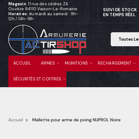
Magasin
: 11 rue des cèdres ZA
Ouvèze 84110 Vaison-La-Romaine
SUIVI DE STOCK
Horaires:
du mardi au samedi : 9h-
EN TEMPS RÉEL
12h / 14h-18h
ACCUEIL
ARMES
MUNITIONS
RECHARGEMENT
SÉCURITÉS ET COFFRES
Accueil
Mallette pour arme de poing NUPROL Noire