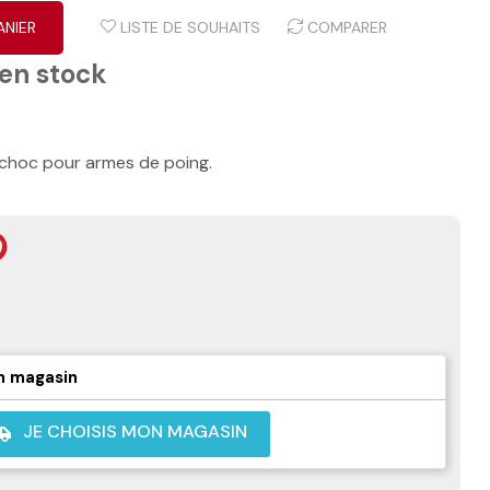
ANIER
LISTE DE SOUHAITS
COMPARER
 en stock
-choc pour armes de poing.
n magasin
JE CHOISIS MON MAGASIN
shuttle