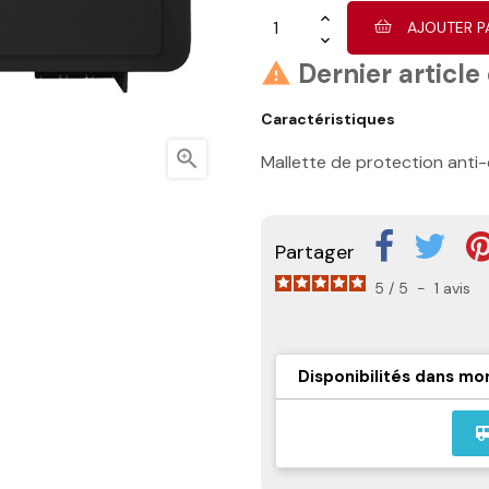
AJOUTER P
Dernier article

Caractéristiques

Mallette de protection anti
Partager
5
/
5
-
1
avis
Disponibilités dans mo
airport_