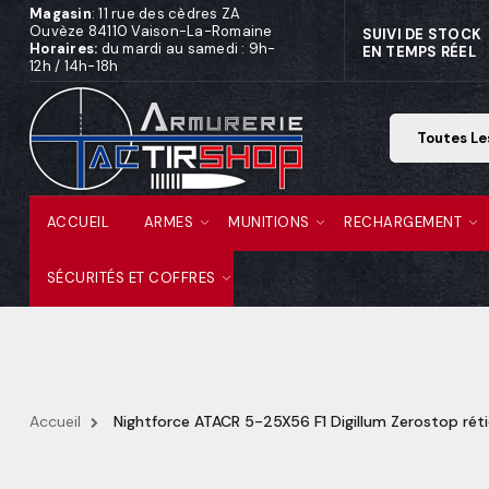
Magasin
: 11 rue des cèdres ZA
Ouvèze 84110 Vaison-La-Romaine
SUIVI DE STOCK
Horaires:
du mardi au samedi : 9h-
EN TEMPS RÉEL
12h / 14h-18h
ACCUEIL
ARMES
MUNITIONS
RECHARGEMENT
SÉCURITÉS ET COFFRES
Accueil
Nightforce ATACR 5-25X56 F1 Digillum Zerostop rét