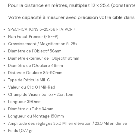
Pour la distance en mètres, multipliez 12 x 25,4 (constante
Votre capacité à mesurer avec précision votre cible dan
SPECIFICATIONS
5-25x56 F1 ATACR™
Plan Focal
Premier (F1/FFP)
Grossissement / Magnification
5-25x
Diamètre de l'Objectif 56mm
Diamètre extérieur de l'Objectif 65mm
Diamètre de l'Oculaire 46mm
Distance Oculaire 85-90mm
Type de Réticule Mil-C
Valeur du Clic 0.1 Mil-Rad
Champ de Vision 5x : 5,7- 25x : 1,5m
Longueur 390mm
Diamètre du Tube 34mm
Longueur du Montage 150mm
Amplitude des réglages 35,0 Mil en élévation / 23.0 Mil en dérive
Poids 1,077 gr