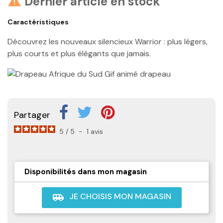
Dernier article en stock

Caractéristiques
Découvrez les nouveaux silencieux Warrior : plus légers,
plus courts et plus élégants que jamais.
Partager
5
/
5
-
1
avis
Disponibilités dans mon magasin
JE CHOISIS MON MAGASIN
airport_shuttle