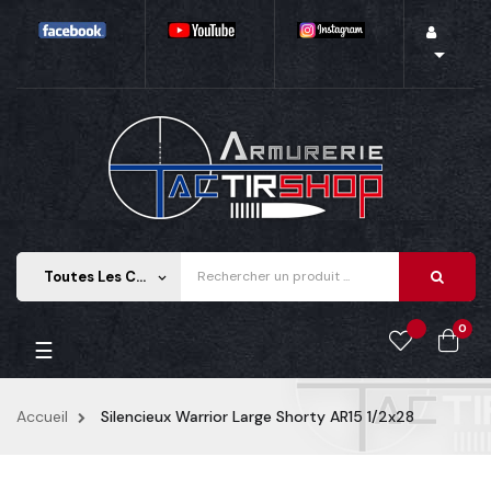

Toutes Les Catégories
keyboard_arrow_down
0
Basculer la navigation
☰
Accueil
Silencieux Warrior Large Shorty AR15 1/2x28