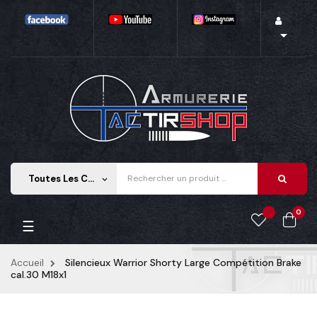

Toutes Les Catégories
keyboard_arrow_down
0
Basculer
☰
la
navigation
Accueil
Silencieux Warrior Shorty Large Compétition Brake
cal.30 M18x1