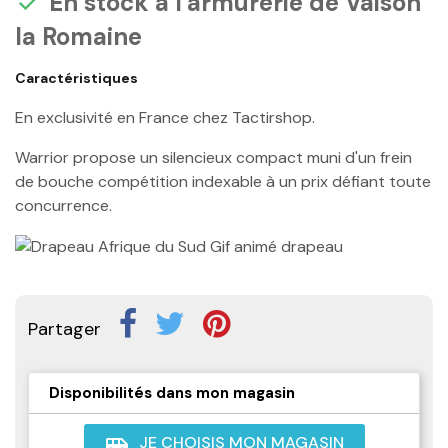
En stock à l'armurerie de Vaison

la Romaine
Caractéristiques
En exclusivité en France chez Tactirshop.
Warrior propose un silencieux compact muni d'un frein
de bouche compétition indexable à un prix défiant toute
concurrence.
Partager
Disponibilités dans mon magasin
JE CHOISIS MON MAGASIN
airport_shuttle