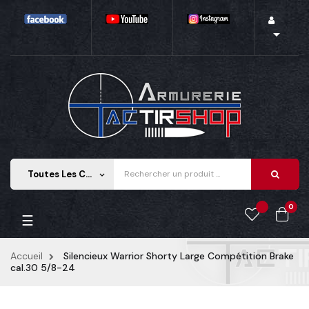

Toutes Les Catégories
keyboard_arrow_down
0
Basculer la navigation
☰
Accueil
Silencieux Warrior Shorty Large Compétition Brake
cal.30 5/8-24