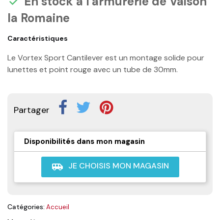
En stock à l'armurerie de Vaison

la Romaine
Caractéristiques
Le Vortex Sport Cantilever est un montage solide pour
lunettes et point rouge avec un tube de 30mm.
Partager
Disponibilités dans mon magasin
JE CHOISIS MON MAGASIN
airport_shuttle
Catégories:
Accueil