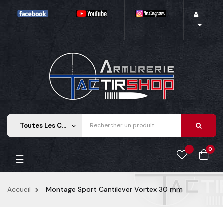

Toutes Les Catégories
keyboard_arrow_down
0
Basculer
☰
la
navigation
Accueil
Montage Sport Cantilever Vortex 30 mm