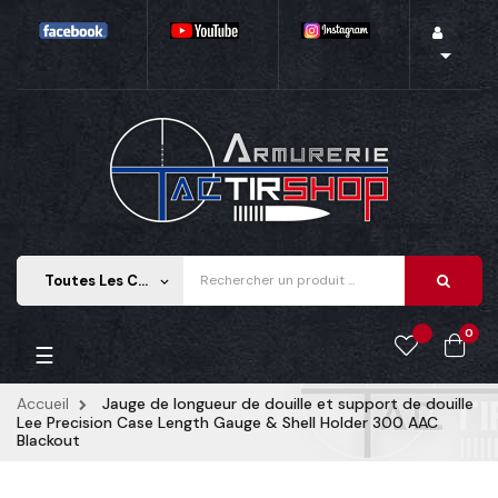

Toutes Les Catégories
keyboard_arrow_down
0
Basculer
☰
la
navigation
Accueil
Jauge de longueur de douille et support de douille
Lee Precision Case Length Gauge & Shell Holder 300 AAC
Blackout