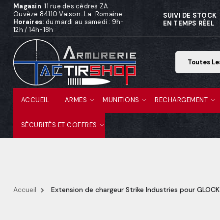
Magasin
: 11 rue des cèdres ZA
Ouvèze 84110 Vaison-La-Romaine
SUIVI DE STOCK
Horaires:
du mardi au samedi : 9h-
EN TEMPS RÉEL
12h / 14h-18h
ACCUEIL
ARMES
MUNITIONS
RECHARGEMENT
SÉCURITÉS ET COFFRES
Accueil
Extension de chargeur Strike Industries pour GLO