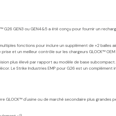
K™ G26 GEN3 ou GEN4&5 a été conçu pour fournir un recharge
ltiples fonctions pour inclure un supplément de +2 balles ai
e prise et un meilleur contrôle sur les chargeurs GLOCK™ OEM
récision plus élevé par rapport au modèle de base subcompac
décor. Le Strike Industries EMP pour G26 est un complément 
ière GLOCK™ d'usine ou de marché secondaire plus grandes p
ulement +1)