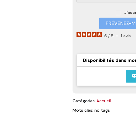
J'acc
PRÉVENEZ-MO
5
/
5
-
1
avis
Disponibilités dans mo
airport_
Catégories:
Accueil
Mots clés: no tags