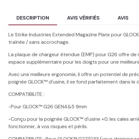
DESCRIPTION
AVIS VÉRIFIÉS
AVIS
Le Strike Industries Extended Magazine Plate pour GLOC
traînée / sans accrochage.
La plaque de chargeur étendue (EMP) pour G26 offre de mu
espace supplémentaire pour les doigts pour une meilleur
Avec une meilleure ergonomie, il offre un potentiel de p
poignée GLOCK™ d'usine, il se fond parfaitement dans le 
COMPATIBILITE :
-Pour GLOCK™ G26 GEN4&5 9mm
-Conçu pour la poignée GLOCK™ d'usine +0. les cales arr
fonctionner, à vos risques et périls.
COMPATIBILITE : Pour GLOCK™ G27/G33 (vous donnera se