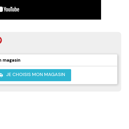
n magasin
JE CHOISIS MON MAGASIN
shuttle