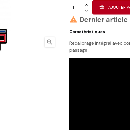
AJOUTER P
Dernier article

Caractéristiques

Recalibrage intégral avec co
passage .