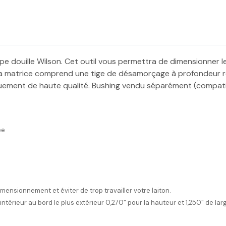
 douille Wilson. Cet outil vous permettra de dimensionner le c
La matrice comprend une tige de désamorçage à profondeur r
miquement de haute qualité. Bushing vendu séparément (compati
ée
imensionnement et éviter de trop travailler votre laiton.
intérieur au bord le plus extérieur 0,270" pour la hauteur et 1,250" de la