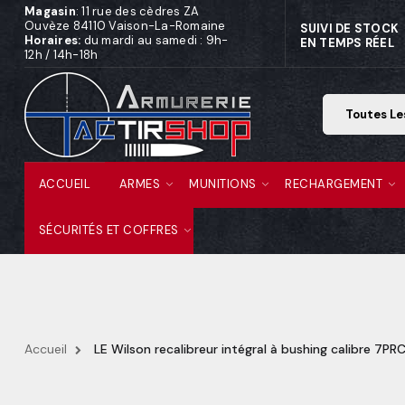
Magasin
: 11 rue des cèdres ZA
Ouvèze 84110 Vaison-La-Romaine
SUIVI DE STOCK
Horaires:
du mardi au samedi : 9h-
EN TEMPS RÉEL
12h / 14h-18h
ACCUEIL
ARMES
MUNITIONS
RECHARGEMENT
SÉCURITÉS ET COFFRES
Accueil
LE Wilson recalibreur intégral à bushing calibre 7PR