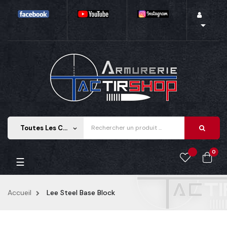

Toutes Les Catégories
keyboard_arrow_down
0
Basculer la navigation
☰
Accueil
Lee Steel Base Block