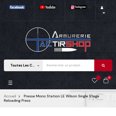

Toutes Les Catégories
keyboard_arrow_down
0
Basculer
☰
la
navigation
Accueil
Presse Mono Station LE Wilson Single Stage
Reloading Press