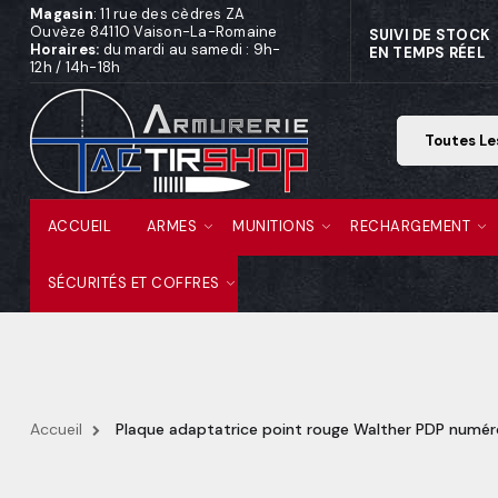
Magasin
: 11 rue des cèdres ZA
Ouvèze 84110 Vaison-La-Romaine
SUIVI DE STOCK
Horaires:
du mardi au samedi : 9h-
EN TEMPS RÉEL
12h / 14h-18h
ACCUEIL
ARMES
MUNITIONS
RECHARGEMENT
SÉCURITÉS ET COFFRES
Accueil
Plaque adaptatrice point rouge Walther PDP numér