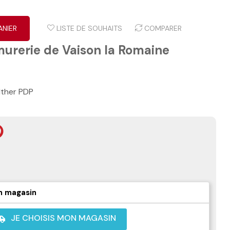
ANIER
LISTE DE SOUHAITS
COMPARER
murerie de Vaison la Romaine
lther PDP
n magasin
JE CHOISIS MON MAGASIN
shuttle