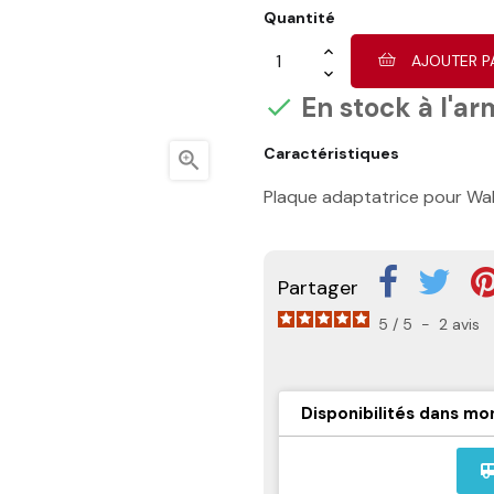
Quantité
AJOUTER P
En stock à l'ar

Caractéristiques

Plaque adaptatrice pour Wa
Partager
5
/
5
-
2
avis
Disponibilités dans mo
airport_