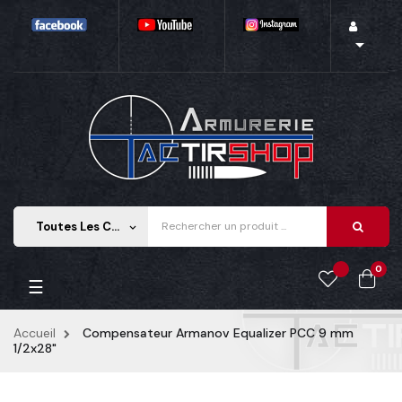

Toutes Les Catégories
keyboard_arrow_down
0
Basculer
☰
la
navigation
Accueil
Compensateur Armanov Equalizer PCC 9 mm
1/2x28"