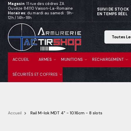
Magasin
: 11 rue des cèdres ZA
Ouvèze 84110 Vaison-La-Romaine
SUIVI DE STOCK
Horaires:
du mardi au samedi : 9h-
EN TEMPS RÉEL
12h / 14h-18h
ACCUEIL
ARMES
MUNITIONS
RECHARGEMENT
SÉCURITÉS ET COFFRES
Accueil
Rail M-lok MDT 4" - 10.16cm - 8 slots