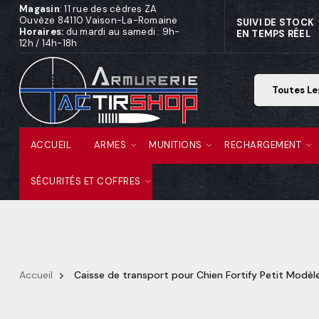
Magasin
: 11 rue des cèdres ZA
Ouvèze 84110 Vaison-La-Romaine
SUIVI DE STOCK
Horaires:
du mardi au samedi : 9h-
EN TEMPS RÉEL
12h / 14h-18h
ACCUEIL
ARMES
MUNITIONS
RECHARGEMENT
SÉCURITÉS ET COFFRES
Accueil
Caisse de transport pour Chien Fortify Petit Modèl