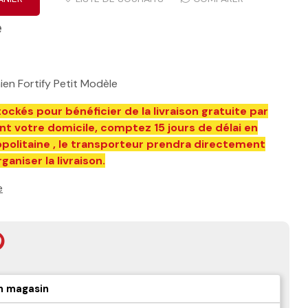
e
en Fortify Petit Modèle
ockés pour bénéficier de la livraison gratuite par
t votre domicile, comptez 15 jours de délai en
olitaine , le transporteur prendra directement
aniser la livraison.
e
n magasin