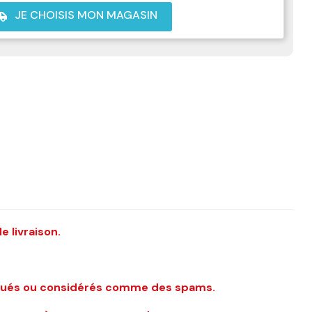
JE CHOISIS MON MAGASIN
shuttle
e livraison.
loqués ou considérés comme des spams.