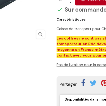
Sur command

Caractéristiques
Caisse de transport pour Chi

Les coffres ne sont pas st
transporteur en Rdc devan
moyenne en France métrop
contact avec vous pour org
Pas de livraison pour la cors
Partager
Disponibilités dans mo