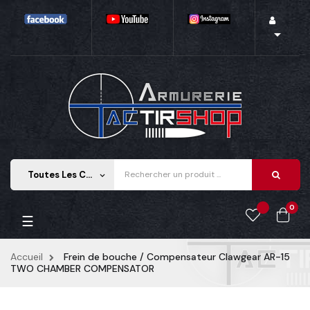

Toutes Les Catégories
keyboard_arrow_down
0
Basculer la navigation
☰
Accueil
Frein de bouche / Compensateur Clawgear AR-15
TWO CHAMBER COMPENSATOR