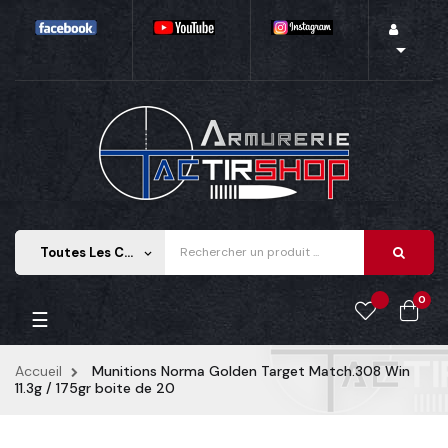

Toutes Les Catégories
keyboard_arrow_down
0
Basculer la navigation
☰
Accueil
Munitions Norma Golden Target Match.308 Win
11.3g / 175gr boite de 20