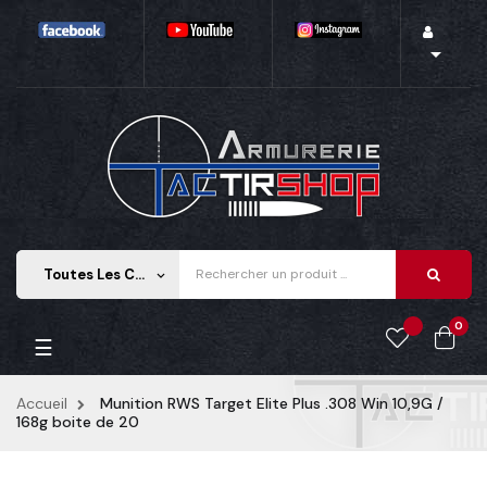

Toutes Les Catégories
keyboard_arrow_down
0
Basculer la navigation
☰
Accueil
Munition RWS Target Elite Plus .308 Win 10,9G /
168g boite de 20