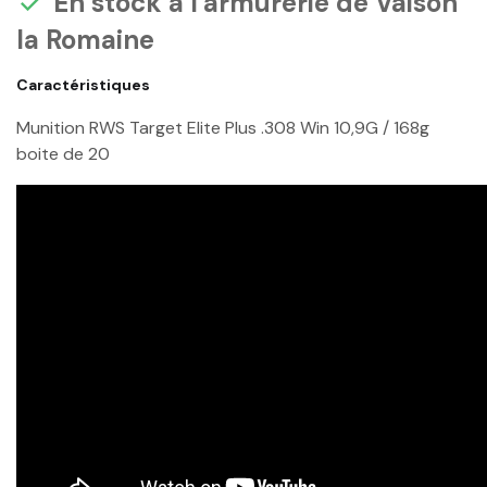
En stock à l'armurerie de Vaison

la Romaine
Caractéristiques
Munition RWS Target Elite Plus .308 Win 10,9G / 168g
boite de 20