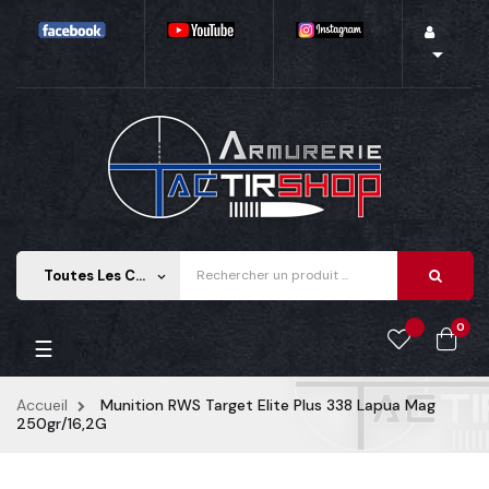

Toutes Les Catégories
keyboard_arrow_down
0
Basculer
☰
la
navigation
Accueil
Munition RWS Target Elite Plus 338 Lapua Mag
250gr/16,2G