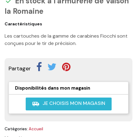
En stock à l'armurerie de Vaison

la Romaine
Caractéristiques
Les cartouches de la gamme de carabines Fiocchi sont
conçues pour le tir de précision.
Partager
Disponibilités dans mon magasin
JE CHOISIS MON MAGASIN
airport_shuttle
Catégories:
Accueil