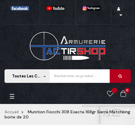

Toutes Les Catégories
keyboard_arrow_down
0
Basculer
☰
la
navigation
Accueil
Munition Fiocchi 308 Exacta 168gr Sierra Matchking
boite de 20