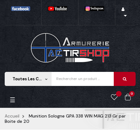

Toutes Les Catégories
keyboard_arrow_down
0
Basculer
☰
la
navigation
Accueil
Munition Sologne GPA 338 WIN MAG 213 Gr par
Boite de 20