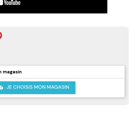
n magasin
JE CHOISIS MON MAGASIN
shuttle