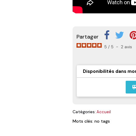
Partager
5
/
5
-
2
avis
Disponibilités dans mo
airport_
Catégories:
Accueil
Mots clés: no tags