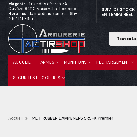
Magasin
: 11 rue des cèdres ZA
Ouvèze 84110 Vaison-La-Romaine
SUIVI DE STOCK
Horaires:
du mardi au samedi : 9h-
EN TEMPS RÉEL
12h / 14h-18h
ACCUEIL
ARMES
MUNITIONS
RECHARGEMENT
SÉCURITÉS ET COFFRES
Accueil
MDT RUBBER DAMPENERS SRS-X Premier