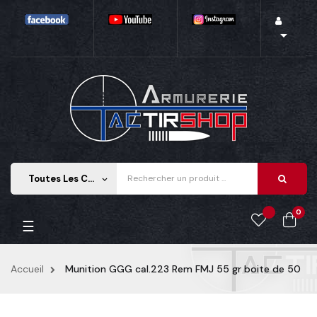

Toutes Les Catégories
keyboard_arrow_down
0
Basculer
☰
la
navigation
Accueil
Munition GGG cal.223 Rem FMJ 55 gr boite de 50