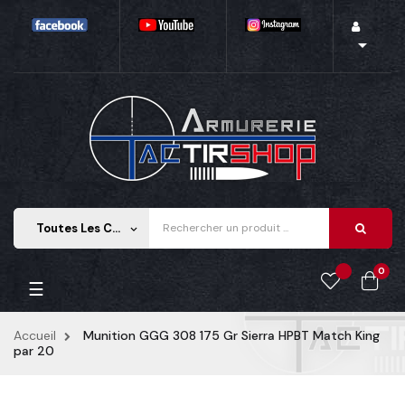

Toutes Les Catégories
keyboard_arrow_down
0
Basculer la navigation
☰
Accueil
Munition GGG 308 175 Gr Sierra HPBT Match King
par 20