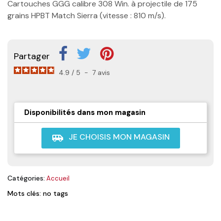
Cartouches GGG calibre 308 Win. à projectile de 175
grains HPBT Match Sierra (vitesse : 810 m/s).
Partager
4.9
/
5
-
7
avis
Disponibilités dans mon magasin
JE CHOISIS MON MAGASIN
airport_shuttle
Catégories:
Accueil
Mots clés: no tags