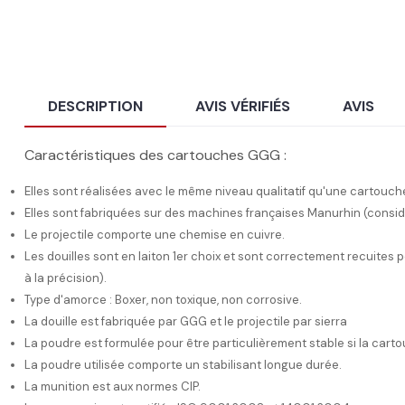
DESCRIPTION
AVIS VÉRIFIÉS
AVIS
Caractéristiques des cartouches GGG :
Elles sont réalisées avec le même niveau qualitatif qu'une cartouc
Elles sont fabriquées sur des machines françaises Manurhin (cons
Le projectile comporte une chemise en cuivre.
Les douilles sont en laiton 1er choix et sont correctement recuites 
à la précision).
Type d'amorce : Boxer, non toxique, non corrosive.
La douille est fabriquée par GGG et le projectile par sierra
La poudre est formulée pour être particulièrement stable si la car
La poudre utilisée comporte un stabilisant longue durée.
La munition est aux normes CIP.