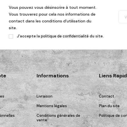
Vous pouvez vous désinscrire à tout moment.
Vous trouverez pour cela nos informations de
contact dans les conditions d'utilisation du
site.
J'accepte la
politique de confidentialité
du site.
te
Informations
Liens Rapi
es
Livraison
Contact
Mentions légales
Plan du site
onnelles
Conditions générales de
Politique de con
vente