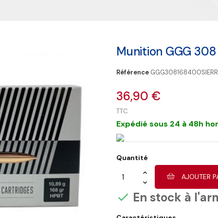
Munition GGG 308 
Référence
GGG308168400SIER
36,90 €
TTC
Expédié sous 24 à 48h hor
Quantité
AJOUTER P
En stock à l'ar

Caractéristiques