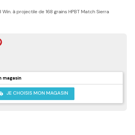
Win. à projectile de 168 grains HPBT Match Sierra
s
n magasin
JE CHOISIS MON MAGASIN
shuttle