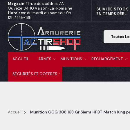
Magasin
: 11 rue des cèdres ZA
Ouvèze 84110 Vaison-La-Romaine
SUIVI DE STOCK
Horaires:
du mardi au samedi : 9h-
EN TEMPS RÉEL
12h / 14h-18h
ACCUEIL
ARMES
MUNITIONS
RECHARGEMENT
SÉCURITÉS ET COFFRES
Accueil
Munition GGG 308 168 Gr Sierra HPBT Match King p