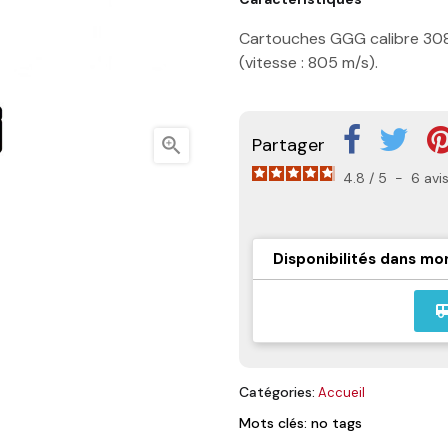
Cartouches GGG calibre 308 
(vitesse : 805 m/s).
Partager

4.8
/
5
-
6
avi
Disponibilités dans mo
airport_
Catégories:
Accueil
Mots clés: no tags