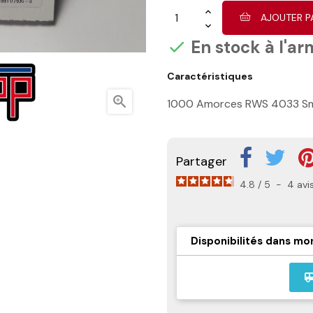
AJOUTER P
En stock à l'ar

Caractéristiques

1000 Amorces RWS 4033 Smal
Partager
4.8
/
5
-
4
avi
Disponibilités dans mo
airport_