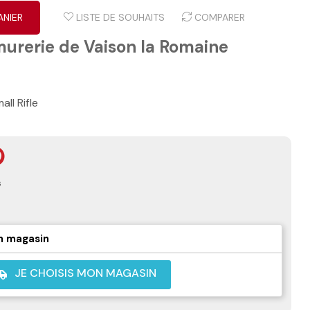
ANIER
LISTE DE SOUHAITS
COMPARER
murerie de Vaison la Romaine
l Rifle
s
n magasin
JE CHOISIS MON MAGASIN
shuttle