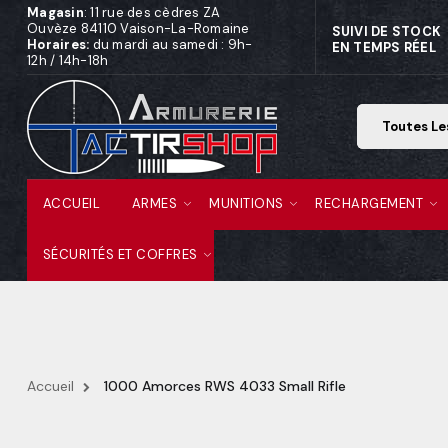
Magasin
: 11 rue des cèdres ZA
Ouvèze 84110 Vaison-La-Romaine
SUIVI DE STOCK
Horaires:
du mardi au samedi : 9h-
EN TEMPS RÉEL
12h / 14h-18h
ACCUEIL
ARMES
MUNITIONS
RECHARGEMENT
SÉCURITÉS ET COFFRES
Accueil
1000 Amorces RWS 4033 Small Rifle