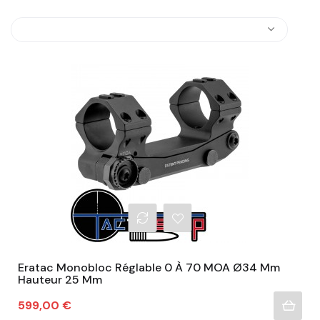
Eratac Monobloc Réglable 0 À 70 MOA Ø34 Mm
Hauteur 25 Mm
Prix
599,00 €