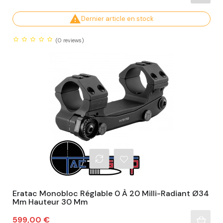

Dernier article en stock
(0
reviews)
Eratac Monobloc Réglable 0 À 20 Milli-Radiant Ø34
Mm Hauteur 30 Mm
Prix
599,00 €