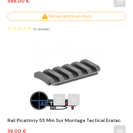
Prix
599,00 €

Dernier article en stock
(0
reviews)
Rail Picatinny 55 Mm Sur Montage Tactical Eratac
Prix
39,00 €