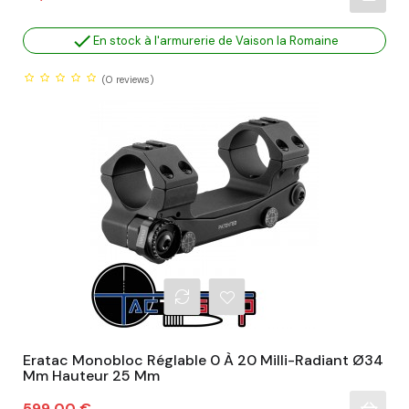

En stock à l'armurerie de Vaison la Romaine
(0
reviews)
Eratac Monobloc Réglable 0 À 20 Milli-Radiant Ø34
Mm Hauteur 25 Mm
Prix
599,00 €