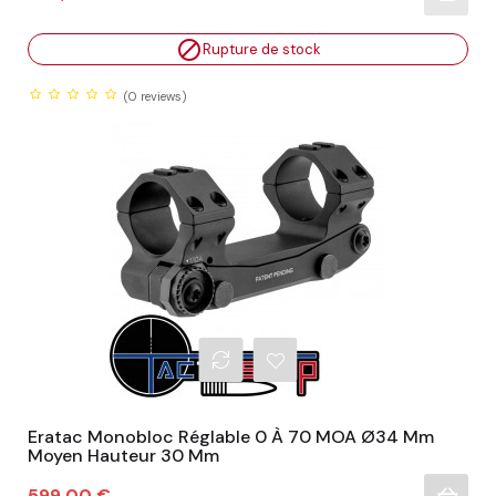

Rupture de stock
(0
reviews)
Eratac Monobloc Réglable 0 À 70 MOA Ø34 Mm
Moyen Hauteur 30 Mm
Prix
599,00 €