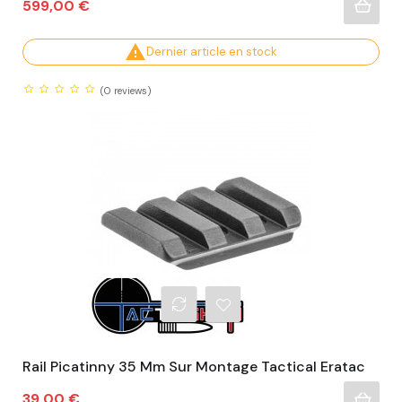
Prix
599,00 €

Dernier article en stock
(0
reviews)
Rail Picatinny 35 Mm Sur Montage Tactical Eratac
Prix
39,00 €