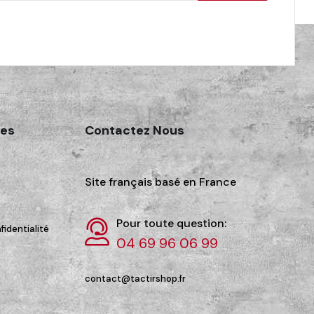
des
Contactez Nous
Site français basé en France
Pour toute question:
fidentialité
04 69 96 06 99
contact@tactirshop.fr