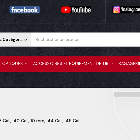
Toutes Les Catégories
keyboard_arrow_down
OPTIQUES
ACCESSOIRES ET ÉQUIPEMENT DE TIR
BAGAGERI
Cal., .40 Cal., 10 mm, .44 Cal., .45 Cal.