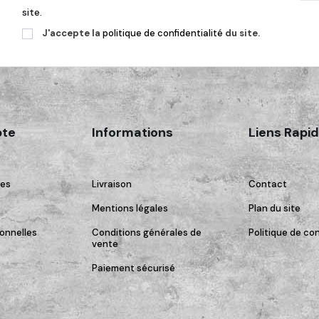
site.
J'accepte la
politique de confidentialité
du site.
te
Informations
Liens Rapi
es
Livraison
Contact
Mentions légales
Plan du site
onnelles
Conditions générales de
Politique de con
vente
Paiement sécurisé