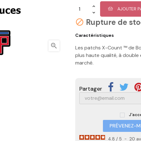
AJOUTER P
Rupture de st

Caractéristiques

Les patchs X-Count ™ de Bor
plus haute qualité, à double
marché.
Partager
J'acc
PRÉVENEZ-MO
4.8
/
5
-
20
av