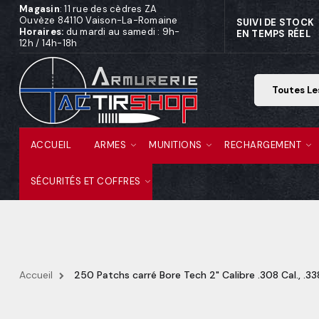
Magasin
: 11 rue des cèdres ZA
Ouvèze 84110 Vaison-La-Romaine
SUIVI DE STOCK
Horaires:
du mardi au samedi : 9h-
EN TEMPS RÉEL
12h / 14h-18h
ACCUEIL
ARMES
MUNITIONS
RECHARGEMENT
SÉCURITÉS ET COFFRES
Accueil
250 Patchs carré Bore Tech 2" Calibre .308 Cal., .338 